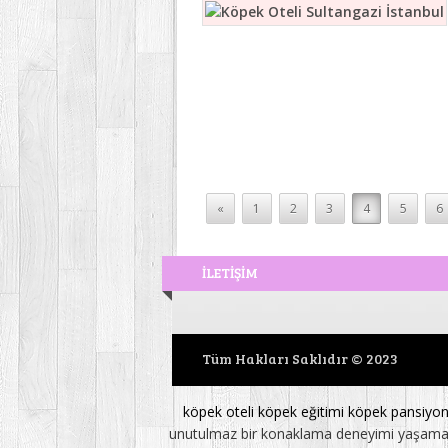
«
1
2
3
4
5
6
İLETİŞİM
Tüm Hakları Saklıdır © 2023
köpek oteli
köpek eğitimi
köpek pansiyo
unutulmaz bir konaklama deneyimi yaşamasını