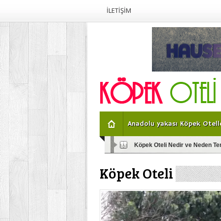
İLETİŞİM
Anadolu yakası Köpek Otelle
Köpek Oteli Nedir ve Neden Ter
Evcil Dostlarınız İçin Köpek Ote
Köpek Oteli
İstanbul’daki Köpek Otelleri: Se
Köpek Oteli ve Konaklama Mer
Evcil Dostlarınız İçin Lüks Köp