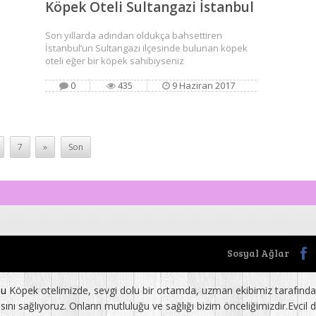
Köpek Oteli Sultangazi İstanbul
Son yıllarda adından oldukça bahsettiren
İstanbul’un Sultangazi ilçesinde bulunan köpek
oteli eğer bir köpek sahibiyseniz
0
435
9 Haziran 2017
7
»
Son
Sosyal Ağlar
nu
Köpek otelimizde, sevgi dolu bir ortamda, uzman ekibimiz tarafından
 sağlıyoruz. Onların mutluluğu ve sağlığı bizim önceliğimizdir.Evcil do