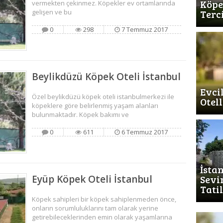
Köpe
vermekten çekinmez. Köpekler ev ortamlarında
Terc
gelişen ve bu
0
298
7 Temmuz 2017
Beylikdüzü Köpek Oteli İstanbul
Evci
Özel beylikdüzü köpek oteli istanbulmerkezi ile
Otell
köpeklere göre belirlenmiş yaşam alanları
bulunmaktadır. Köpek bakımı ve
0
611
6 Temmuz 2017
İsta
Sevi
Eyüp Köpek Oteli İstanbul
Tati
Köpek sahipleri bir köpek sahiplenmeden önce,
onların sorumluluklarını tam olarak yerine
getirebileceklerinden emin olarak yaşamlarına