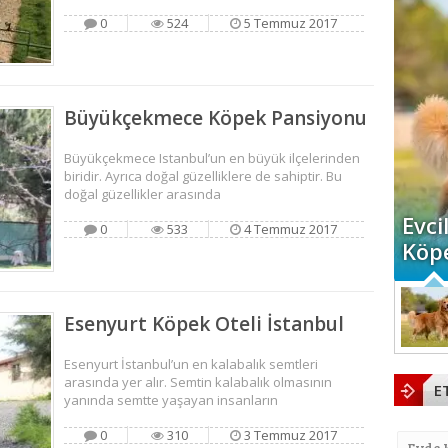
0
524
5 Temmuz 2017
Büyükçekmece Köpek Pansiyonu
Büyükçekmece Istanbul’un en büyük ilçelerinden
biridir. Ayrıca doğal güzelliklere de sahiptir. Bu
doğal güzellikler arasında
Evci
0
533
4 Temmuz 2017
Köpe
Esenyurt Köpek Oteli İstanbul
Esenyurt İstanbul’un en kalabalık semtleri
arasında yer alır. Semtin kalabalık olmasının
E
yanında semtte yaşayan insanların
0
310
3 Temmuz 2017
Evde 