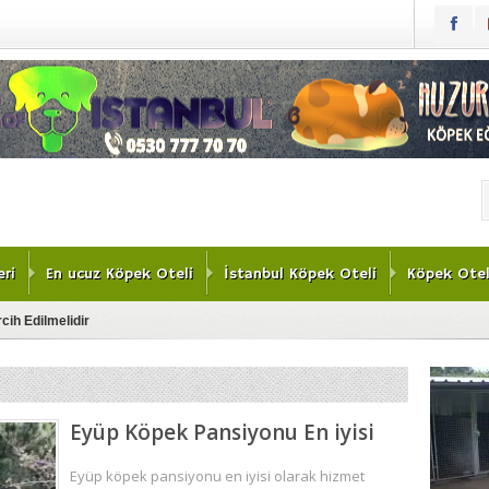
ri
En ucuz Köpek Oteli
İstanbul Köpek Oteli
Köpek Otel
cih Edilmelidir
lleri
vimli Dostlarımız İçin Bir Tatil Cenneti
Eyüp Köpek Pansiyonu En iyisi
kezi
ek Oteli Deneyimi
Eyüp köpek pansiyonu en iyisi olarak hizmet