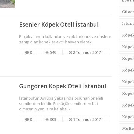
Güven
Istan
Esenler Köpek Oteli İstanbul
Köpek
Birçok alanda kullanılan ve çok farklı ırk ve cinslere
sahip olan köpekler evcil hayvan olarak
Köpek
0
549
2 Temmuz 2017
Köpek
Köpek 
Köpek
Güngören Köpek Oteli İstanbul
Köpek
İstanbul’un Avrupa yakasında bulunan önemli
semtlerden biridir. En küçük semtlerden biri
Köpek
olmasının yanı sıra kalabalık
Köpek
0
303
1 Temmuz 2017
Malte