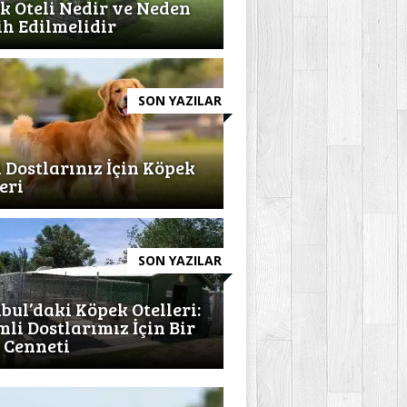
k Oteli Nedir ve Neden
ih Edilmelidir
SON YAZILAR
l Dostlarınız İçin Köpek
eri
SON YAZILAR
nbul’daki Köpek Otelleri:
mli Dostlarımız İçin Bir
l Cenneti