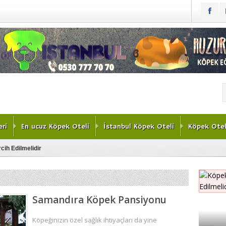
ri
En ucuz Köpek Oteli
İstanbul Köpek Oteli
Köpek Otel
cih Edilmelidir
lleri
vimli Dostlarımız İçin Bir Tatil Cenneti
Samandıra Köpek Pansiyonu
kezi
ek Oteli Deneyimi
Köpeğinizin özel sağlık ihtiyaçları da yine