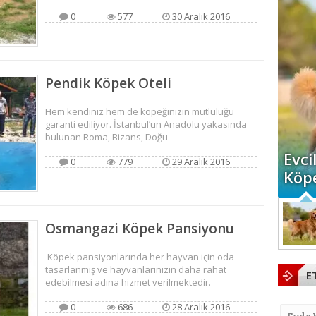
0
577
30 Aralık 2016
Pendik Köpek Oteli
Hem kendiniz hem de köpeğinizin mutluluğu
garanti ediliyor. İstanbul’un Anadolu yakasında
bulunan Roma, Bizans, Doğu
Evci
0
779
29 Aralık 2016
Köpe
Osmangazi Köpek Pansiyonu
Köpek pansiyonlarında her hayvan için oda
tasarlanmış ve hayvanlarınızın daha rahat
E
edebilmesi adına hizmet verilmektedir.
0
686
28 Aralık 2016
Evde 