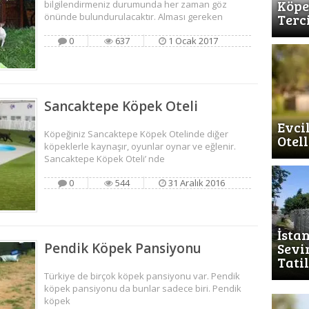
Köpe
bilgilendirmeniz durumunda her zaman göz
Terc
önünde bulundurulacaktır. Alması gereken
0
637
1 Ocak 2017
Sancaktepe Köpek Oteli
Evci
Köpeğiniz Sancaktepe Köpek Otelinde diğer
Otell
köpeklerle kaynaşır, oyunlar oynar ve eğlenir.
Sancaktepe Köpek Oteli’ nde
0
544
31 Aralık 2016
İsta
Sevi
Pendik Köpek Pansiyonu
Tati
Türkiye de birçok köpek pansiyonu var. Pendik
köpek pansiyonu da bunlar sadece biri. Pendik
köpek