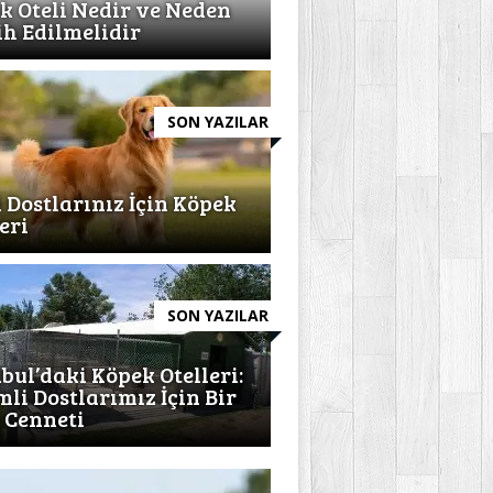
k Oteli Nedir ve Neden
ih Edilmelidir
SON YAZILAR
l Dostlarınız İçin Köpek
eri
SON YAZILAR
nbul’daki Köpek Otelleri:
mli Dostlarımız İçin Bir
l Cenneti