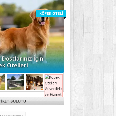
KÖPEK OTELİ
l Dostlarınız İçin
k Otelleri
TİKET BULUTU
Köpek Eğitimi