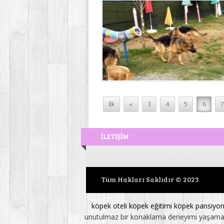
İlk
«
3
4
5
6
İLETİŞİM
Tüm Hakları Saklıdır © 2023
köpek oteli
köpek eğitimi
köpek pansiyo
unutulmaz bir konaklama deneyimi yaşamasını