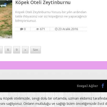
Köpek Oteli Zeytinburnu
Köpek Oteli Zeytinburnu Yorucu bir yılın ardından
tatile ihtiyacınız var siz köpeğinizi ne yapacağınızı
bilmiyorsunuz.
0
671
23 Aralık 2016
7
8
9
»
Son
Sosyal Ağlar
nu
Köpek otelimizde, sevgi dolu bir ortamda, uzman ekibimiz tarafından
 sağlıyoruz. Onların mutluluğu ve sağlığı bizim önceliğimizdir.Evcil do