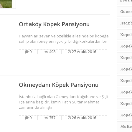
Güven
Istan
Ortaköy Köpek Pansiyonu
Köpek
Hayvanları seven ve özellikle ailesinde bir köpeğe
sahip olan bireylerin çok iyi bildiği korkulardan bir
Köpek
0
498
27 Aralık 2016
Köpek
Köpek 
Köpek
Okmeydanı Köpek Pansiyonu
Köpek
İstanbul’a bağlı olan Okmeydanı Kağıthane ve Şişli
ilçelerine bağlıdır. İsmini Fatih Sultan Mehmet
Köpek
zamanında almıştır.
Köpek
0
757
26 Aralık 2016
Malte