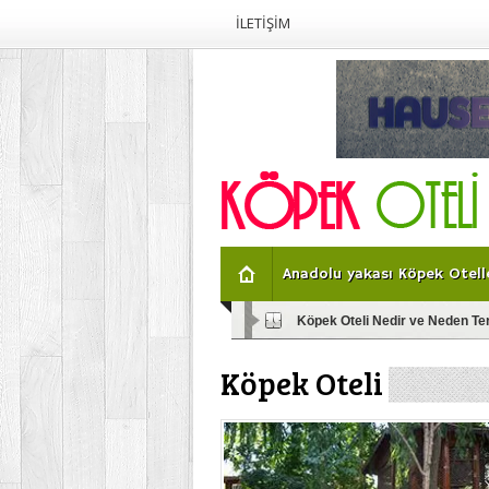
İLETİŞİM
Anadolu yakası Köpek Otelle
Köpek Oteli Nedir ve Neden Ter
Evcil Dostlarınız İçin Köpek Ote
Köpek Oteli
İstanbul’daki Köpek Otelleri: Se
Köpek Oteli ve Konaklama Mer
Evcil Dostlarınız İçin Lüks Köp